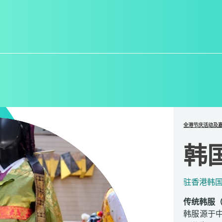
全港节庆活动及
韩
驻香港韩
传统韩服
韩服源于