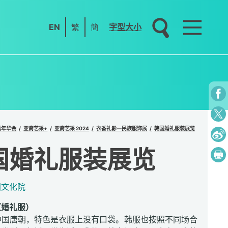
EN
繁
簡
字型大小
嘉年华会
亚裔艺采+
亚裔艺采 2024
衣香礼影—民族服饰展
韩国婚礼服装展览
国婚礼服装展览
国文化院
（婚礼服）
中国唐朝，特色是衣服上没有口袋。韩服也按照不同场合