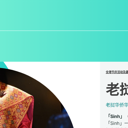
全港节庆活动及
老
老挝华侨
「Sinh
「Sinh