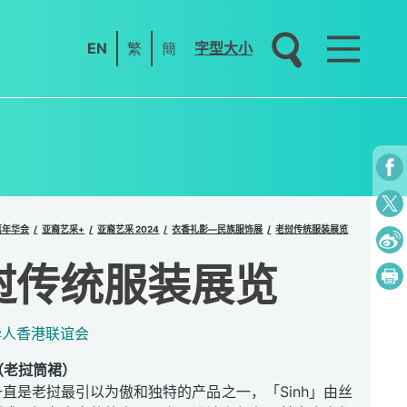
EN
繁
簡
字型大小
嘉年华会
亚裔艺采+
亚裔艺采 2024
衣香礼影—民族服饰展
老挝传统服装展览
挝传统服装展览
华人香港联谊会
」（老挝筒裙）
」一直是老挝最引以为傲和独特的产品之一，「Sinh」由丝