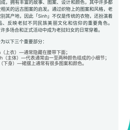
制成，拥有丰富的故事、图案、设计和颜色，其中许多都
史相关的远古图案的启发。通过织物上的图案和风格，老
别其产地，因此「Sinh」不仅是传统的衣物，还扮演着
品、反映老挝不同民族美丽文化和信仰的重要角色。
」在许多场合和正式活动中成为老挝妇女的日常穿着。
以分为以下三个重要部分：
sinh（上衣）—通常隐藏在腰带下面；
 sinh（主体）—代表通常由一至两种颜色组成的小细节；
sinh（下身）—裙摆上通常有很多图案和颜色。