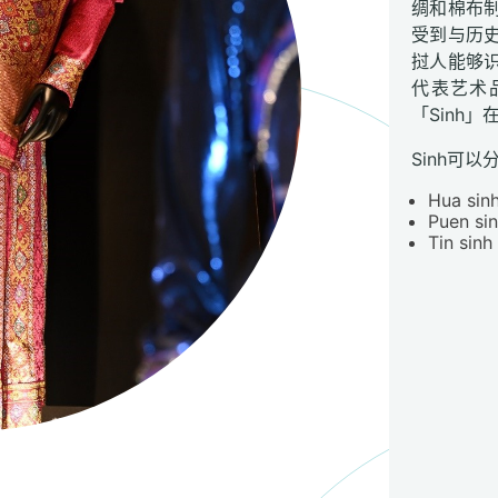
绸和棉布
受到与历
挝人能够识
代表艺术
「Sinh
Sinh可
Hua 
Puen
Tin 