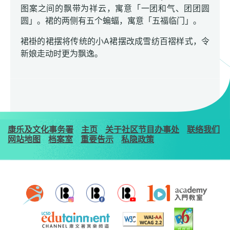
图案之间的飘带为祥云，寓意「一团和气、团团圆
圆」。裙的两侧有五个蝙蝠，寓意「五福临门」。
裙褂的裙摆将传统的小A裙摆改成雪纺百褶样式，令
新娘走动时更为飘逸。
康乐及文化事务署
主页
关于社区节目办事处
联络我们
网站地图
档案室
重要告示
私隐政策