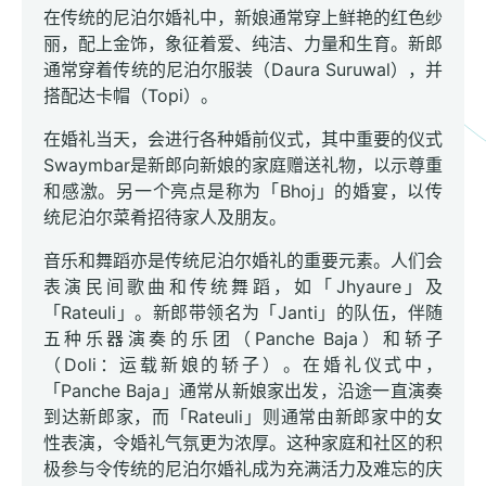
在传统的尼泊尔婚礼中，新娘通常穿上鲜艳的红色纱
丽，配上金饰，象征着爱、纯洁、力量和生育。新郎
通常穿着传统的尼泊尔服装（Daura Suruwal），并
搭配达卡帽（Topi）。
在婚礼当天，会进行各种婚前仪式，其中重要的仪式
Swaymbar是新郎向新娘的家庭赠送礼物，以示尊重
和感激。另一个亮点是称为「Bhoj」的婚宴，以传
统尼泊尔菜肴招待家人及朋友。
音乐和舞蹈亦是传统尼泊尔婚礼的重要元素。人们会
表演民间歌曲和传统舞蹈，如「Jhyaure」及
「Rateuli」。新郎带领名为「Janti」的队伍，伴随
五种乐器演奏的乐团（Panche Baja）和轿子
（Doli：运载新娘的轿子）。在婚礼仪式中，
「Panche Baja」通常从新娘家出发，沿途一直演奏
到达新郎家，而「Rateuli」则通常由新郎家中的女
性表演，令婚礼气氛更为浓厚。这种家庭和社区的积
极参与令传统的尼泊尔婚礼成为充满活力及难忘的庆