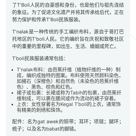
了T'Boli人民的自豪感和身份，也是他们与祖先连结
的象征。为了促进文化遗产并将其传承给后代，正在
努力保护和传承T'Boli民族服装。
T'nalak是一种传统的手工编织布料，源自于哥打巴
托地区的T'boli人民。它的编织旨在庆祝和致敬社区
中的重要的里程碑，如出生、生活、婚姻或死亡。
T’boli民族服装通常包括：
T'nalak布料：由芭蕉纤维（植物纤维的一种）制
成，编织成独特的图案。布料使用天然颜料染色，
如赭石（深橙色）和自然色（未染色的芭蕉纤维
色）、黑色、棕色和红色。
裙子或包裹：长裙或称为Tabih的包裹，由芭蕉纤
维制成，可以裹在腰间或作为流动的裙子穿着。
上衣：女性穿著名为Kegal T’boli的上衣，通常饰
有精美的刺绣和珠饰。
配件：名为gat awek的铜带；耳环；项链；腿环；
梳子；以及名为babat的脚链。