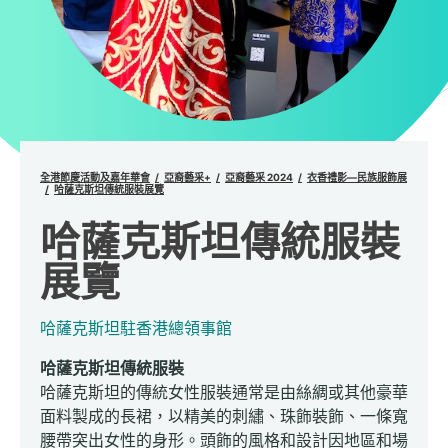
全港節慶活動及嘉年華會
亞裔藝采+
亞裔藝采 2024
衣香禮影—民族服飾展
哈薩克斯坦傳統服裝展覽
哈薩克斯坦傳統服裝
展覽
哈薩克斯坦駐香港總領事館
哈薩克斯坦傳統服裝
哈薩克斯坦的傳統女性服裝通常是由絲綢或其他豪華
面料製成的長裙，以精美的刺繡、珠飾裝飾、一條寬
腰帶突出女性的身形。頭飾的風格和設計因地區和場