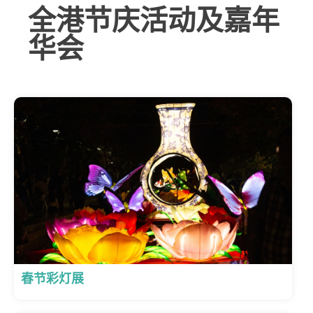
全港节庆活动及嘉年
华会
春节彩灯展