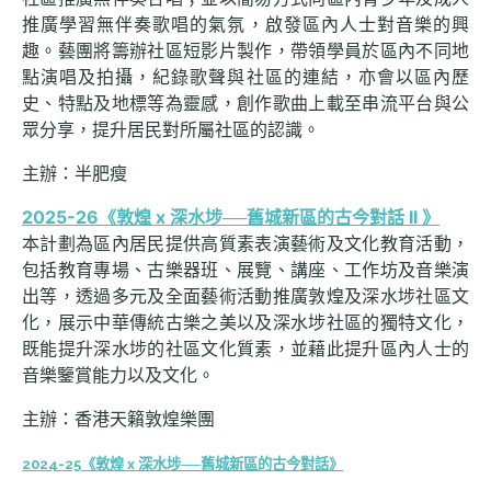
推廣學習無伴奏歌唱的氣氛，啟發區內人士對音樂的興
趣。藝團將籌辦社區短影片製作，帶領學員於區內不同地
點演唱及拍攝，紀錄歌聲與社區的連結，亦會以區內歷
史、特點及地標等為靈感，創作歌曲上載至串流平台與公
眾分享，提升居民對所屬社區的認識。
主辦：半肥瘦
2025-26《敦煌 x 深水埗──舊城新區的古今對話 II 》
本計劃為區內居民提供高質素表演藝術及文化教育活動，
包括教育專場、古樂器班、展覽、講座、工作坊及音樂演
出等，透過多元及全面藝術活動推廣敦煌及深水埗社區文
化，展示中華傳統古樂之美以及深水埗社區的獨特文化，
既能提升深水埗的社區文化質素，並藉此提升區內人士的
音樂鑒賞能力以及文化。
主辦：香港天籟敦煌樂團
2024-25《敦煌 x 深水埗──舊城新區的古今對話》