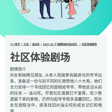
十八有艺
九龙
油尖旺
2021-22《飞越桐油的油尖旺》
社区体验剧场
社区体验剧场
剧情简介
孙女和她两位朋友, 从老人院接患有脑退化的爷爷出
来，准备送一份与别不同的礼物贺他八十大寿。她们
合力安排一个寻找回忆的旅程给爷爷，带他走访从前
的住处 — 油尖旺。尽管社区面貌已不复再，但少数
遗留下来的景物，仍然勾起爷爷很多温馨回忆。而孙
女在旅程当中，逐渐找回对油尖旺的成长记忆和情
感.......