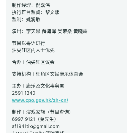
制作经理：倪嘉伟
执行舞台监督：黎文熙
监制：姚润敏
演出：李天恩 薛海晖 吴荣燊 黄晓霖
节目以粤语进行
油尖旺区内人士优先
合办∣油尖旺区议会
支持机构∣旺角区文娱康乐体育会
主办∣康乐及文化事务署
2591 1340
www.cpo.gov.hk/zh-cn/
制作∣演戏家族（节目查询）
6997 9121（莫先生）
af1941tix@gmail.com