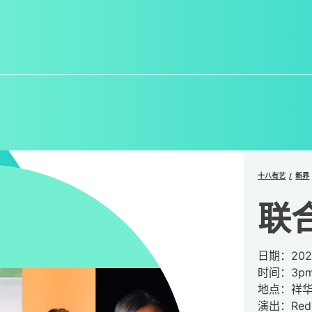
十八有艺
新界
联
日期：20
时间：3pm 
地点：祥
演出：RedB