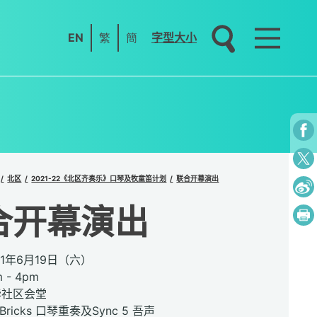
EN
繁
簡
字型大小
北区
2021-22《北区齐奏乐》口琴及牧童笛计划
联合开幕演出
合开幕演出
21年6月19日（六）
- 4pm
华社区会堂
ricks 口琴重奏及Sync 5 吾声