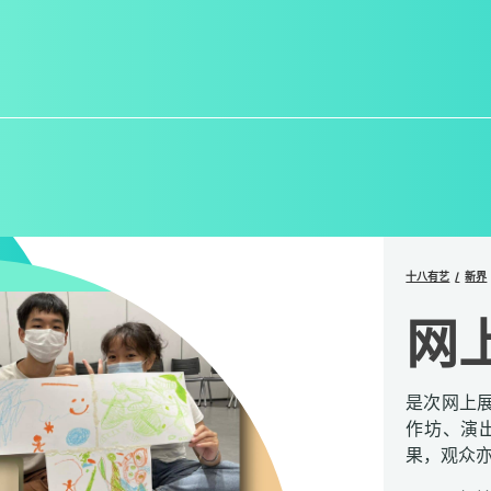
十八有艺
新界
网
是次网上
作坊、演
果，观众