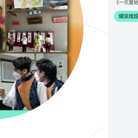
《一元复始
煳涂戏