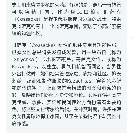
史上用来盛装步枪的火药。有趣的是，最后一根饰管
可以容纳干肉，作为应急口粮。哥萨克
（Cossacks）是捍卫俄罗斯帝国边疆的战士，特雷
克哥萨克约有十一个哥萨克军团，定居于与高加索接
壤的边疆地区。
哥萨克（Cossacks）女性的服装实用且功能性强。
已婚女性总是将头发梳成发髻，用一块布料（称为
“Shlychka”）或小花环覆盖。哥萨克女性，或称为
Kazachkas，以独立、勇气和机智而闻名。当男性
外出打仗时，她们经常管理家庭、农场和社区。擅长
刺绣、编织和制作服装的Kazachkas，穿着色彩鲜
艳的传统裙子，上面装饰着精致的图案和明亮的色
彩，反映出她们的地方身份和地位。女性在保护哥萨
克传统、歌曲、舞蹈和民间传说方面扮演着重要角
色，将这些文化传承给后代。在冲突时期，许多哥萨
克女性勇敢地捍卫家园，甚至在某些情况下与男性并
肩作战。