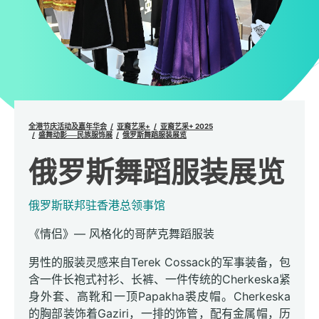
全港节庆活动及嘉年华会
亚裔艺采+
亚裔艺采+ 2025
盛舞动影──民族服饰展
俄罗斯舞蹈服装展览
俄罗斯舞蹈服装展览
俄罗斯联邦驻香港总领事馆
《情侣》— 风格化的哥萨克舞蹈服装
男性的服装灵感来自Terek Cossack的军事装备，包
含一件长袍式衬衫、长裤、一件传统的Cherkeska紧
身外套、高靴和一顶Papakha裘皮帽。Cherkeska
的胸部装饰着Gaziri，一排的饰管，配有金属帽，历