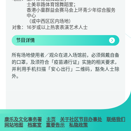
士美非路体育馆舞蹈室；
香港小童群益会赛马会上环青少年综合服务
中心
（或中西区区内场地）
对象：
16岁或以上热衷表演艺术人士
节目详情
所有场地使用者／观众在进入场馆前，必须佩戴自备
的口罩，及须符合「疫苗通行证」实施的相关要求，
并利用手机扫描「安心出行」二维码，豁免人士除
外。
康乐及文化事务署
主页
关于社区节目办事处
联络我们
网站地图
档案室
重要告示
私隐政策