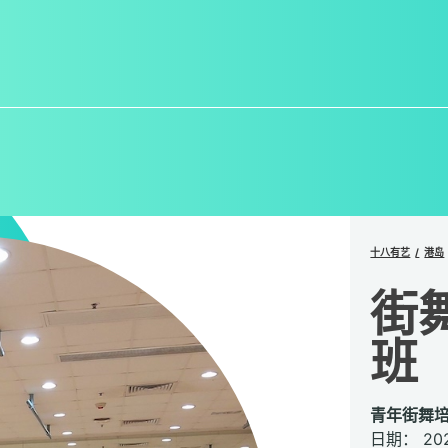
十八有艺
港岛
街
班
青年街舞培
日期： 2