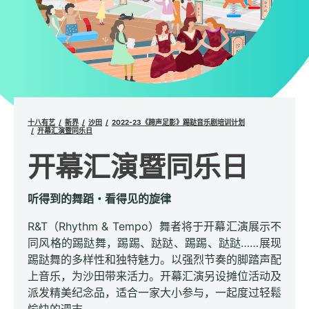
十八有艺
新界
沙田
2022-23《蹄声足影》踢跶音乐剧培训计划
开幕汇演暨同乐日
开幕汇演暨同乐日
听得到的舞蹈・看得见的旋律
R&T（Rhythm & Tempo）舞者将于开幕汇演展示不
同风格的踢跶舞，踢踢、跶跶、踢踢、跶跶……展现
踢跶舞的多样性和独特魅力。以强烈节奏的脚踏声配
上音乐，为沙田带来活力。开幕汇演另设摊位活动及
派发精美纪念品，适合一家大小参与，一起度过轻鬆