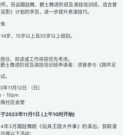
情怀。另设踢跶舞、爵士舞进阶班及演技培训班，适合曾
声足影》计划的学员，进一步提升表演技巧。
全免
-14岁、15岁以上及55岁以上组别。
区居住、就读或工作将获优先考虑。
、爵士舞进阶班及演技培训班申请者：须曾参与《蹄声足
划
面试。
3年11月12日 （日）
- 10pm
洲角社区会堂
2023年11月1日 (上午10时开始)
24年3月踢跶舞剧《玩具王国大件事》的演出，获取录
须出席以下活动：