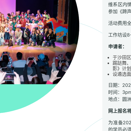
维系区内
参加《蹄
活动费用
工作坊设8
申请者：
于沙田
踢跶舞
影》计
设遴选
日期：202
时间：3pm 
地点：圆
网上报名将于
为准备20
的学员必