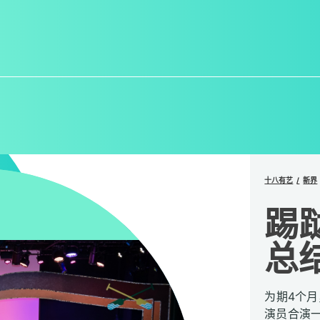
十八有艺
新界
踢
总
为期4个月
演员合演