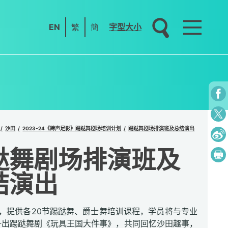
EN
繁
簡
字型大小
沙田
2023-24《蹄声足影》踢跶舞剧场培训计划
踢跶舞剧场排演班及总结演出
跶舞剧场排演班及
结演出
，提供各20节踢跶舞、爵士舞培训课程，学员将与专业
一出踢跶舞剧《玩具王国大件事》，共同回忆沙田趣事，