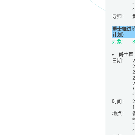
~
导师：
爵士舞进
计划）
对象：
8
爵士舞
日期：
#
时间：
2
1
地点：
@
~