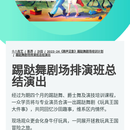
十八有艺
新界
沙田
2023-24《蹄声足影》踢跶舞剧场培训计划
踢跶舞剧场排演班总结演出
踢跶舞剧场排演班总
结演出
经过为期四个月的踢跶舞、爵士舞及演技培训课程，
一众学员将与专业演员合演一出踢跶舞剧《玩具王国
大件事》，共同回忆沙田趣事，维系区内情怀。
现场观众更会化身牛仔玩具，一同展开拯救玩具王国
冒险之旅。