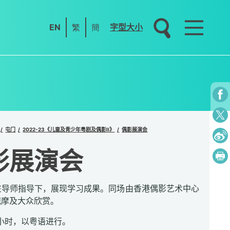
EN
繁
簡
字型大小
屯门
2022-23《儿童及青少年粤剧及偶影II》
偶影展演会
影展演会
在导师指导下，展现学习成果。同场由香港偶影艺术中心
观摩及大众欣赏。
小时，以粤语进行。