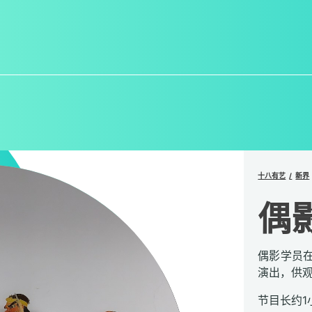
十八有艺
新界
偶
偶影学员
演出，供
节目长约1