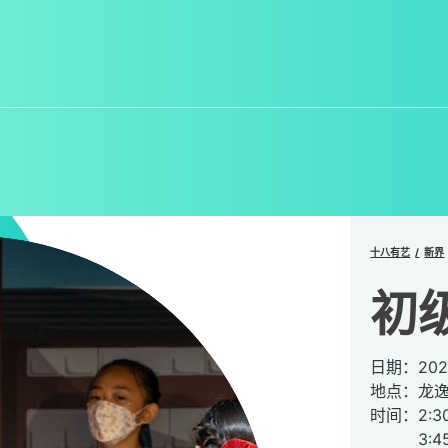
十八有艺
新界
初
日期：20
地点：龙
时间：2:3
3:45p