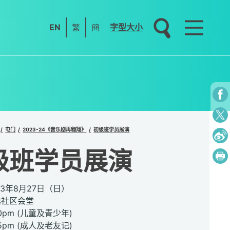
EN
繁
簡
字型大小
屯门
2023-24《音乐剧再翱翔》
初级班学员展演
级班学员展演
23年8月27日（日）
逸社区会堂
0pm (儿童及青少年)
m (成人及老友记)