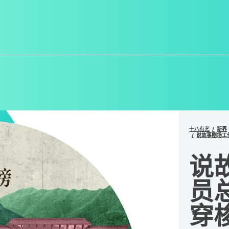
十八有艺
新界
说故事剧场工
说
员
穿