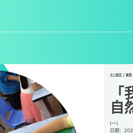
十八有艺
新界
「
自
(一)
日期：202