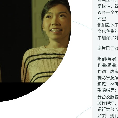
婆拦住，
误会一个
时空！
他们跌入
文化色彩
中加深了
影片已于2
编剧/导演
作曲/编曲
作词：唐
摄影导演/
编舞：林
歌唱指导
舞台及服
製作经理
运行舞台
监製：姚