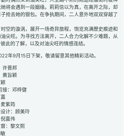
说她将会遇到一段姻缘。莉莉信以为真，在离开之际，却
男子抢去她的银包。在争执期间，二人意外地双双穿越了
了时空的漩涡，展开一场奇异旅程，饱览充满歷史痕迹和
的油尖旺。为寻找方法离开，二人合力化解不少难题，从
对彼此的了解，以及对油尖旺的情感连结。
022年9月15日下架，敬请留意其他精彩活动。
：许晋邦
：黄旨颖
家颖
剪接：邓梓健
可嘉
：麦紫筠
装设计：顾美玲
：倪嘉伟
监督：黎文熙
润敏