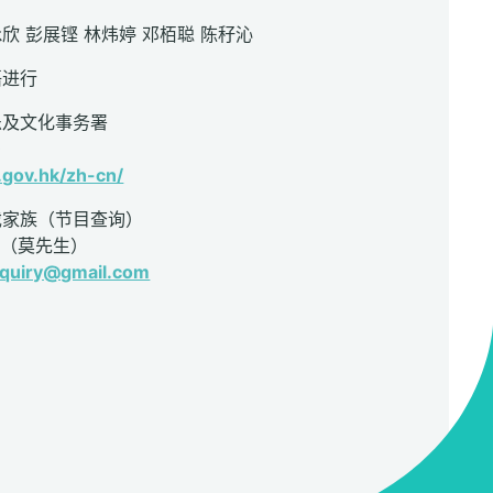
欣 彭展铿 林炜婷 邓栢聪 陈秄沁
语进行
乐及文化事务署
0
gov.hk/zh-cn/
戏家族（节目查询）
121（莫先生）
nquiry@gmail.com