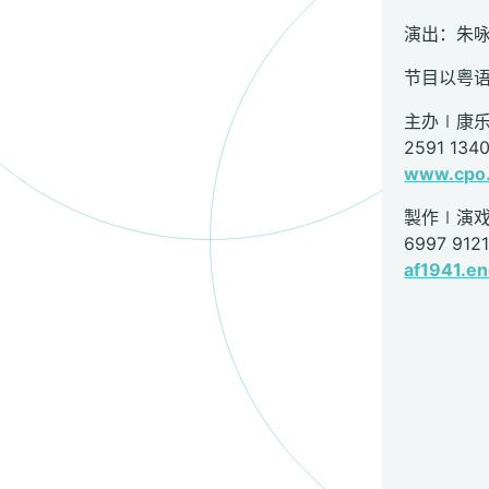
演出：朱咏
节目以粤
主办∣康
2591 134
www.cpo.
製作∣演
6997 9
af1941.e