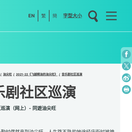
EN
繁
簡
字型大小
油尖旺
2021-22《飞越桐油的油尖旺》
音乐剧社区巡演
乐剧社区巡演
巡演（网上）- 同遊油尖旺
外勤时偶然来到油尖旺，人生路不熟的她途经庙街时被神