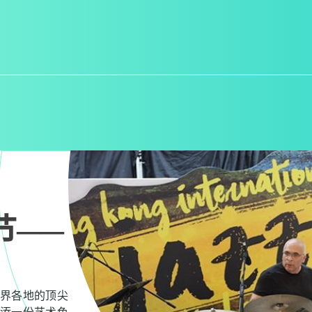
节──
界各地的顶尖