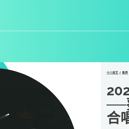
十八有艺
新界
20
──
合