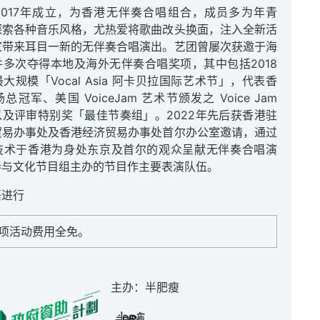
2017年成立，为香港无伴奏合唱组合，成员多为年青
探索各种音乐风格，尤热爱将歌曲改头换面，注入全新活
家带来耳目一新的无伴奏合唱演出。艺团曾屡次获邀于海
多次夺得本地及海外无伴奏合唱奖项，其中包括2018
大规模「Vocal Asia 阿卡贝拉国际艺术节」，代表香
冠军、美国 VoiceJam 艺术节颁发之 Voice Jam
，以及评审特别奖「最佳节奏组」。2022年先后获香港驻
贸易办事处及香港经济贸易办事处首尔办公室邀请，通过
技术于香港为身处东京及首尔的观众呈献无伴奏合唱演
参与文化节目组主办的节目作主要表演队伍。
语进行
项活动费用全免。
主办：半肥瘦