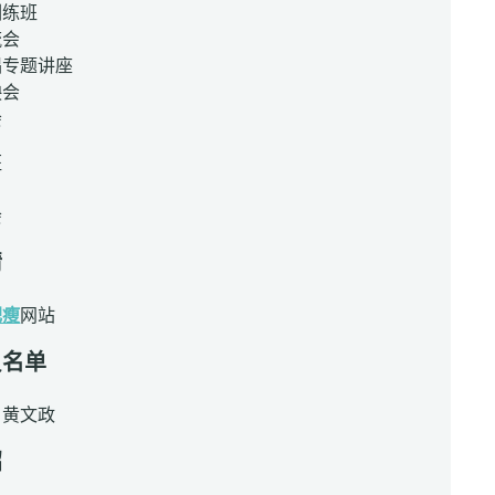
训练班
流会
唱专题讲座
映会
会
班
会
情
肥瘦
网站
员名单
：黄文政
绍