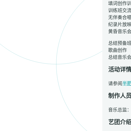
填词创作
训练班交
无伴奏合
纪录片放
黄昏音乐
总结预备
歌曲创作
总结音乐
活动详
请参阅
半
制作人
音乐总监
艺团介