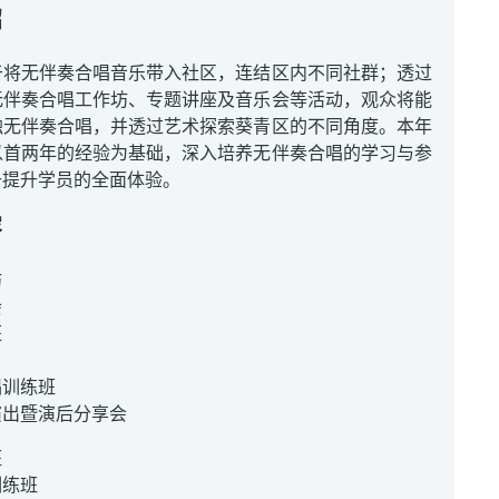
绍
于将无伴奏合唱音乐带入社区，连结区内不同社群；透过
无伴奏合唱工作坊、专题讲座及音乐会等活动，观众将能
触无伴奏合唱，并透过艺术探索葵青区的不同角度。本年
以首两年的经验为基础，深入培养无伴奏合唱的学习与参
于提升学员的全面体验。
容
坊
会
班
唱训练班
演出暨演后分享会
班
训练班