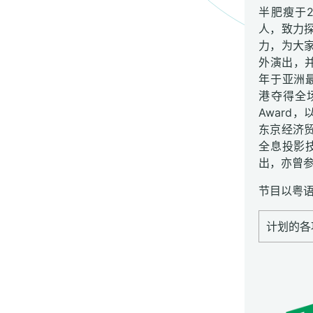
半肥瘦于
人，致力
力，为大
外演出，并
年于亚洲最
港夺得全场总
Award
东京经济
全息投影
出，亦曾
节目以粤
计划的各