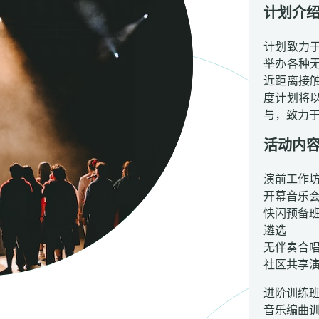
计划介
计划致力
举办各种
近距离接
度计划将
与，致力
活动内
演前工作
开幕音乐
快闪预备
遴选
无伴奏合
社区共享
进阶训练
音乐编曲