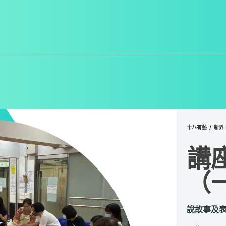
十八有藝
新界
講
（
說故事及