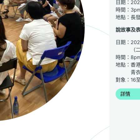
日期：
20
時間：
3p
地點：
長
說故事及
日期：
20
（二及
時間：8pm 
地點：香
青衣青
對象：16
詳情