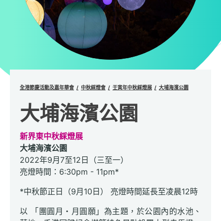
全港節慶活動及嘉年華會
中秋綵燈會
壬寅年中秋綵燈展
大埔海濱公園
大埔海濱公園
新界東中秋綵燈展
大埔海濱公園
2022年9月7至12日（三至一）
亮燈時間：6:30pm - 11pm*
*中秋節正日（9月10日） 亮燈時間延長至凌晨12時
以 「團圓月・月圓願」為主題，於公園內的水池、