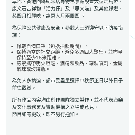
草地、香港回歸紀念塔等特色景點設置大型走馬燈、
康文署吉祥物「活力仔」及「思文喵」及其他綵燈，
與圓月相輝映，寓意人月兩團圓 。
為保障公共健康及安全，參觀人士須遵守以下防疫措
施：
佩戴自備口罩（包括拍照期間）。
保持適當的社交距離，避免多過四人聚集，並盡量
保持至少1.5米距離。
嚴禁攜帶明火燈籠、酒精類飲品、罐裝噴劑、金屬
氣球或玻璃瓶。
為免人多擠迫，請巿民盡量選擇中秋節正日以外日子
前往觀賞。
所有作品內容均由創作團隊獨立製作，並不代表康樂
及文化事務署及贊助機構之立場或意見。
節目如有更改，恕不另行通知。