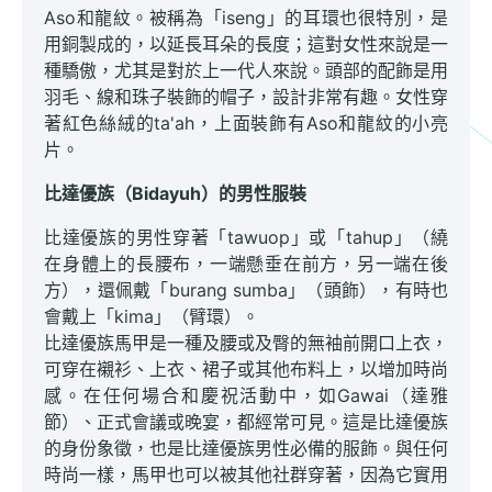
Aso和龍紋。被稱為「iseng」的耳環也很特別，是
用銅製成的，以延長耳朵的長度；這對女性來說是一
種驕傲，尤其是對於上一代人來說。頭部的配飾是用
羽毛、線和珠子裝飾的帽子，設計非常有趣。女性穿
著紅色絲絨的ta'ah，上面裝飾有Aso和龍紋的小亮
片。
比達優族（Bidayuh）的男性服裝
比達優族的男性穿著「tawuop」或「tahup」（繞
在身體上的長腰布，一端懸垂在前方，另一端在後
方），還佩戴「burang sumba」（頭飾），有時也
會戴上「kima」（臂環）。
比達優族馬甲是一種及腰或及臀的無袖前開口上衣，
可穿在襯衫、上衣、裙子或其他布料上，以增加時尚
感。在任何場合和慶祝活動中，如Gawai（達雅
節）、正式會議或晚宴，都經常可見。這是比達優族
的身份象徵，也是比達優族男性必備的服飾。與任何
時尚一樣，馬甲也可以被其他社群穿著，因為它實用