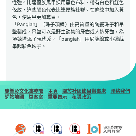
性強。比達優族馬甲採用黑色布料，帶有白色和紅色
條紋，這些顏色代表比達優族社群。在條紋中加入黃
色，使馬甲更加奪目。
「Pangiah」（珠子項鍊）由高質量的陶瓷珠子和吊
墜製成，吊墜可以是野生動物的牙齒或人造牙齒，為
項鍊增添了現代感，「pangiah」用尼龍線或小鐵絲
串起彩色珠子。
康樂及文化事務署
主頁
關於社區節目辦事處
聯絡我們
網站地圖
檔案室
重要告示
私隱政策