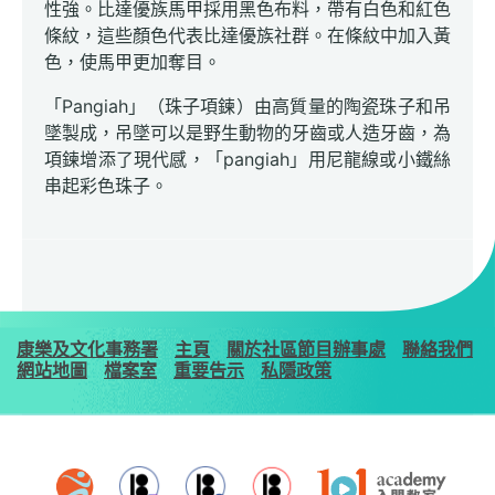
性強。比達優族馬甲採用黑色布料，帶有白色和紅色
條紋，這些顏色代表比達優族社群。在條紋中加入黃
色，使馬甲更加奪目。
「Pangiah」（珠子項鍊）由高質量的陶瓷珠子和吊
墜製成，吊墜可以是野生動物的牙齒或人造牙齒，為
項鍊增添了現代感，「pangiah」用尼龍線或小鐵絲
串起彩色珠子。
康樂及文化事務署
主頁
關於社區節目辦事處
聯絡我們
網站地圖
檔案室
重要告示
私隱政策