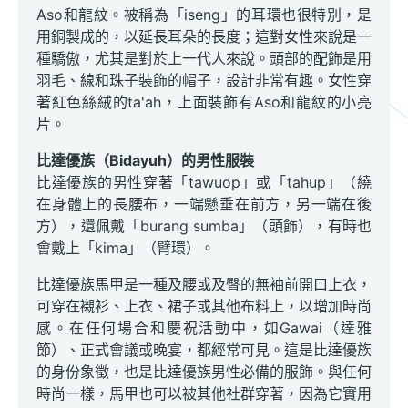
Aso和龍紋。被稱為「iseng」的耳環也很特別，是
用銅製成的，以延長耳朵的長度；這對女性來說是一
種驕傲，尤其是對於上一代人來說。頭部的配飾是用
羽毛、線和珠子裝飾的帽子，設計非常有趣。女性穿
著紅色絲絨的ta'ah，上面裝飾有Aso和龍紋的小亮
片。
比達優族（Bidayuh）的男性服裝
比達優族的男性穿著「tawuop」或「tahup」（繞
在身體上的長腰布，一端懸垂在前方，另一端在後
方），還佩戴「burang sumba」（頭飾），有時也
會戴上「kima」（臂環）。
比達優族馬甲是一種及腰或及臀的無袖前開口上衣，
可穿在襯衫、上衣、裙子或其他布料上，以增加時尚
感。在任何場合和慶祝活動中，如Gawai（達雅
節）、正式會議或晚宴，都經常可見。這是比達優族
的身份象徵，也是比達優族男性必備的服飾。與任何
時尚一樣，馬甲也可以被其他社群穿著，因為它實用