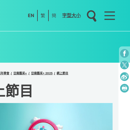
EN
繁
簡
字型大小
嘉年華會
亞裔藝采+
亞裔藝采+ 2025
網上節目
上節目