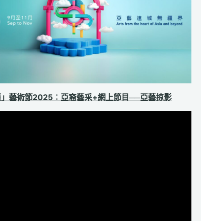
」藝術節2025︰亞裔藝采+網上節目──亞藝掠影