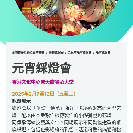
全港節慶活動及嘉年華會
春節綵燈展
乙巳年元宵綵燈會
元宵綵燈會
元宵綵燈會
香港文化中心露天廣場及大堂
2025年2月7至12日（五至三）
綵燈展示
綵燈會以「華燈．傳承」為題，以約6米高的大型宮
燈，配以由本地紮作師傅製作的小醒獅戲魚花燈，一
同傳承傳統技藝與文化。同場展示不同動物造型的璀
璨綵燈，包括色彩繽紛的孔雀、活潑可愛的熊貓和松