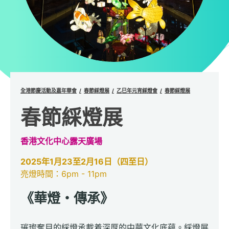
全港節慶活動及嘉年華會
春節綵燈展
乙巳年元宵綵燈會
春節綵燈展
春節綵燈展
香港文化中心露天廣場
2025年1月23至2月16日（四至日）
亮燈時間：6pm - 11pm
《華燈・傳承》
璀璨奪目的綵燈承載着深厚的中華文化底蘊。綵燈展