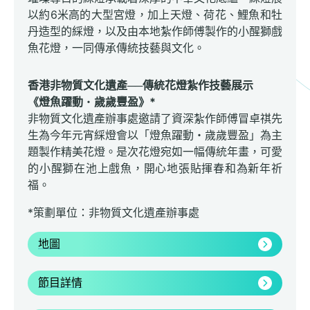
以約6米高的大型宮燈，加上天燈、荷花、鯉魚和牡
丹造型的綵燈，以及由本地紮作師傅製作的小醒獅戲
魚花燈，一同傳承傳統技藝與文化。
香港非物質文化遺產──傳統花燈紮作技藝展示
《燈魚躍動
・
歲歲豐盈》*
非物質文化遺產辦事處邀請了資深紮作師傅冒卓祺先
生為今年元宵綵燈會以「燈魚躍動・歲歲豐盈」為主
題製作精美花燈。是次花燈宛如一幅傳統年畫，可愛
的小醒獅在池上戲魚，開心地張貼揮春和為新年祈
福。
*策劃單位：非物質文化遺產辦事處
地圖
節目詳情