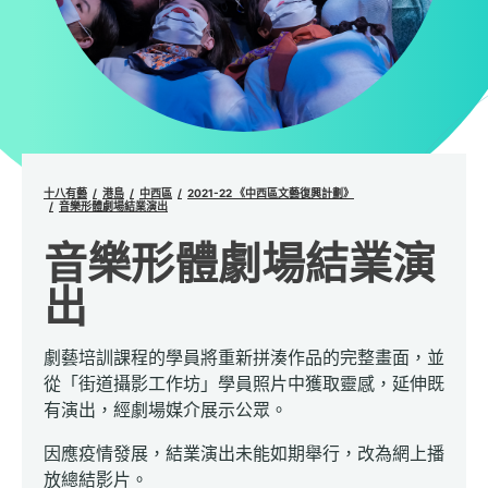
十八有藝
港島
中西區
2021-22 《中西區文藝復興計劃》
音樂形體劇場結業演出
音樂形體劇場結業演
出
劇藝培訓課程的學員將重新拼湊作品的完整畫面，並
從「街道攝影工作坊」學員照片中獲取靈感，延伸既
有演出，經劇場媒介展示公眾。
因應疫情發展，結業演出未能如期舉行，改為網上播
放總結影片。