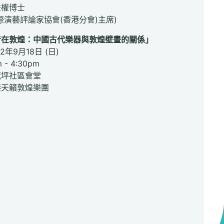
秉權博士
藝評論家協會(香港分會)主席)
音在敦煌：中國古代樂器與敦煌壁畫的關係」
2年9月18日 (日)
- 4:30pm
茂坪社區會堂
港天籟敦煌樂團