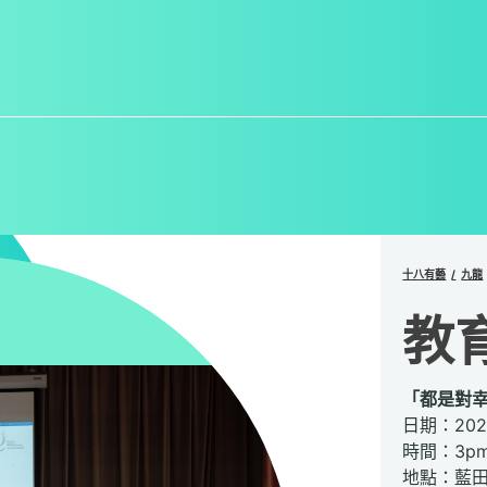
十八有藝
九龍
教
「都是對
日期：202
時間：3pm 
地點：藍田