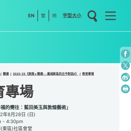
EN
繁
簡
字型大小
觀塘
2022-23《敦煌 x 觀塘──舊城新區的古今對話II》
教育專場
育專場
幸福的嚮往：藍田美玉與敦煌藝術」
2年8月28日 (日)
- 4:30pm
(東區)社區會堂