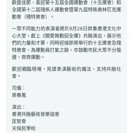
歡度佳節，喜迎第十五屆全國運動會（十五運會）和
全國第十二屆殘疾人運動會暨第九屆特殊奧林匹克運
動會（殘特奧會）。
一眾不同能力的表演者將於9月28日齊集香港文化中
心大堂，獻上《關愛舞動迎全運》共融演出，展示他
們的力量和才華，同時迎接即將舉行的十五運會及殘
特奧會，為運動員打氣之餘，亦鼓勵市民大眾不分傷
健，齊齊運動。
歡迎親臨現場，見證表演藝術的魔法，支持共融社
會。
司儀：
庾春鳳
演出：
香港共融藝術音樂協會
匡智會
天保民學校