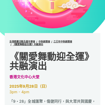
全港節慶活動及嘉年華會
中秋綵燈會
乙巳年中秋綵燈會
《關愛舞動迎全運》共融演出
《關愛舞動迎全運》
共融演出
香港文化中心大堂
2025年9月28日（日）
3pm - 4pm
「9・28」全城匯聚，傷健同行，與大眾共賀國慶，