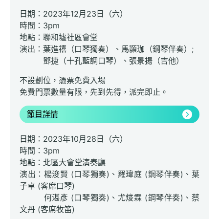
日期：2023年12月23日（六）
時間：3pm
地點：聯和墟社區會堂
演出：葉進禧（口琴獨奏）、馬顥珈（鋼琴伴奏）;
鄧捷（十孔藍調口琴）、張景揚（吉他）
不設劃位，憑票免費入場
免費門票數量有限，先到先得，派完即止。
節目詳情
日期：2023年10月28日（六）
時間：3pm
地點：北區大會堂演奏廳
演出：楊浚賢 (口琴獨奏)、羅瑋庭 (鋼琴伴奏)、葉
子卓 (客席口琴)
何湛彥 (口琴獨奏)、尤焌霖 (鋼琴伴奏)、蔡
文丹 (客席牧笛)