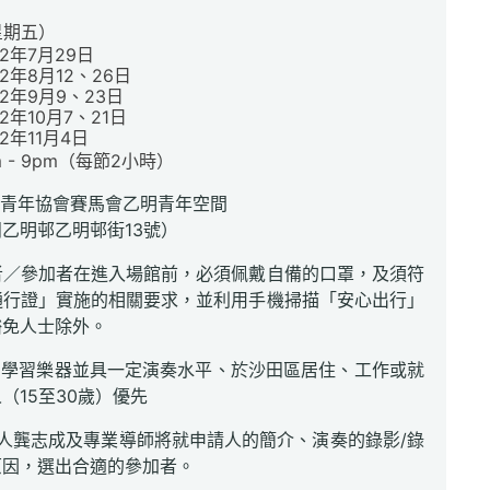
星期五）
22年7月29日
22年8月12、26日
22年9月9、23日
22年10月7、21日
22年11月4日
pm - 9pm（每節2小時）
香港青年協會賽馬會乙明青年空間
明邨乙明邨街13號）
者／參加者在進入場館前，必須佩戴自備的口罩，及須符
通行證」實施的相關要求，並利用手機掃描「安心出行」
豁免人士除外。
須曾學習樂器並具一定演奏水平、於沙田區居住、工作或就
（15至30歲）優先
劃人龔志成及專業導師將就申請人的簡介、演奏的錄影/錄
原因，選出合適的參加者。