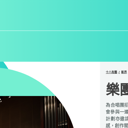
十八有藝
新界
樂
為合唱團
會參與一
計劃亦邀
感，創作