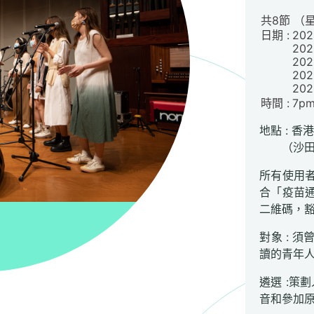
共8節 （
日期 :
20
20
20
20
20
時間 :
7
地點 : 
（沙田乙
所有使用
合「疫苗
二維碼，
對象 : 
讀的青年人
遴選 :策
音和參加