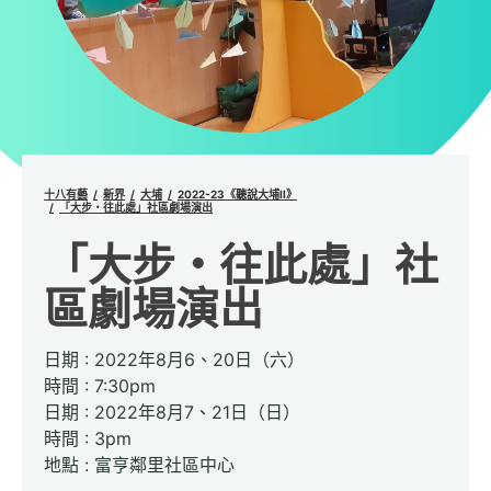
十八有藝
新界
大埔
2022-23《聽說大埔II》
「大步・往此處」社區劇場演出
「大步・往此處」社
區劇場演出
日期 : 2022年8月6、20日（六）
時間 : 7:30pm
日期 : 2022年8月7、21日（日）
時間 : 3pm
地點 : 富亨鄰里社區中心