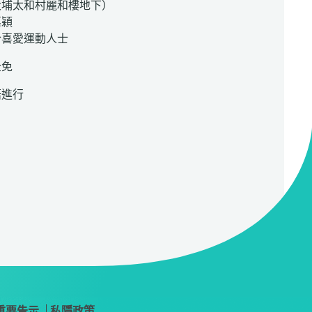
太和村麗和樓地下）
嘉穎
合喜愛運動人士
全免
語進行
重要告示
私隱政策