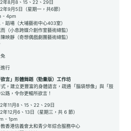
8月8、15、22、29日
年9月5日（星期一，共6節）
- 4pm
．蹈場（大埔藝術中心403室）
冠而（小息跨媒介創作室藝術總監）
：陳映靜（奇想偶戲劇團藝術總監）
者
全免
語進行
所欲言」形體舞蹈（勁量版）工作坊
方式，建立更豐富的身體語言，疏通「腦袋想像」與「肢
的公路，令你更暢所欲言！
2年11月8、15、22、29日
12月6、13日（星期三，共 6 節）
m - 1pm
督教香港信義會太和青少年綜合服務中心