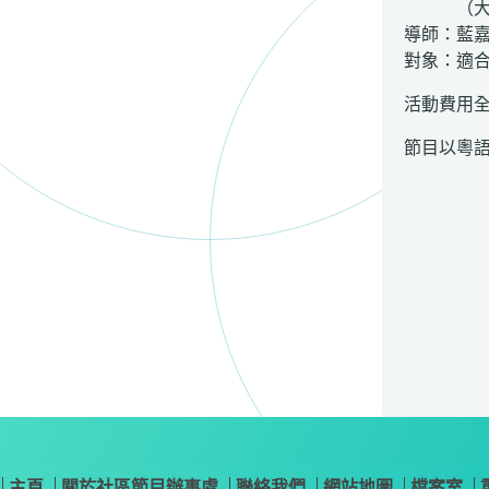
（大埔
導師：藍
對象：適
活動費用
節目以粵
主頁
關於社區節目辦事處
聯絡我們
網站地圖
檔案室