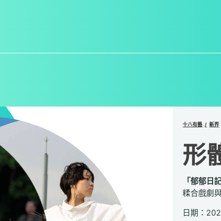
十八有藝
新界
形
「郁郁日
糅合戲劇
日期：202