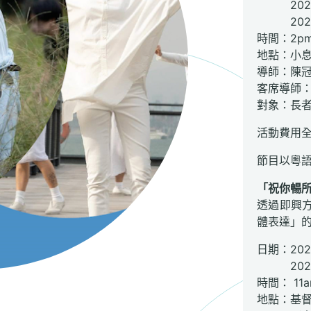
2022年
2022
時間：2pm 
地點：小息
導師：陳
客席導師
對象：長
活動費用
節目以粵
「祝你暢
透過即興
體表達」
日期：202
2022年
時間： 11a
地點：基