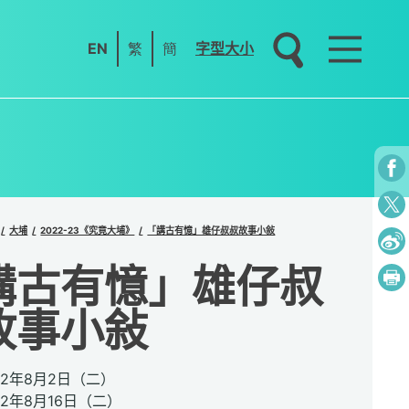
EN
繁
簡
字型大小
大埔
2022-23《究竟大埔》
「講古有憶」雄仔叔叔故事小敍
講古有憶」雄仔叔
故事小敍
22年8月2日（二）
年8月16日（二）