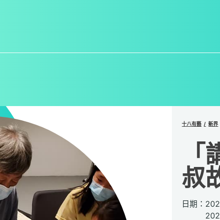
十八有藝
新界
「
叔
日期：20
2022