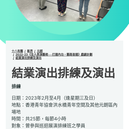
十八有藝
新界
元朗
2022-23《全人表演藝術──打通內功，藝路皆通》戲劇計劃
結業演出排練及演出
結業演出排練及演出
排練
日期：2023年2月至4月（逢星期三及日）
地點：香港青年協會洪水橋青年空間及其他元朗區內
場地
時間：共25節，每節4小時
對象：曾參與巡迴展演排練班之學員