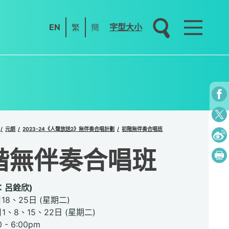
EN
繁
簡
字型大小
元朗
2023-24《人聲放送2》無伴奏合唱計劃
初階無伴奏合唱班
階無伴奏合唱班
：呂銓欣)
月18、25日 (星期二)
月1、8、15、22日 (星期二)
 - 6:00pm