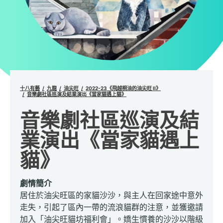
十八有藝
九龍
油尖旺
2022-23《飛越桐油的油尖旺 II》
音樂劇社區巡演及結業演出《當家貓遇上貓》
音樂劇社區巡演及結
業演出《當家貓遇上
貓》
劇情簡介
居住於油尖旺區的家貓沙沙，與主人在回家途中意外
走失，引起了區內一帶的流浪貓群的注意，並獲邀請
加入「油尖旺貓坊福利會」。嬌生慣養的沙沙以階級