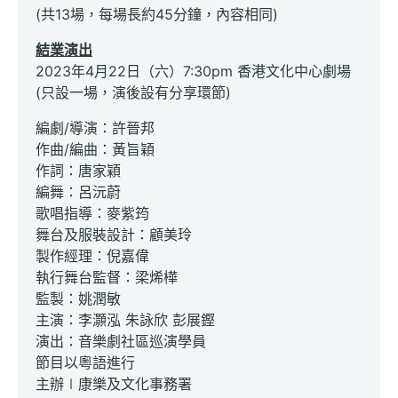
(共13場，每場長約45分鐘，內容相同)
結業演出
2023年4月22日（六）7:30pm 香港文化中心劇場
(只設一場，演後設有分享環節)
編劇/導演：許晉邦
作曲/編曲：黃旨穎
作詞：唐家穎
編舞：呂沅蔚
歌唱指導：麥紫筠
舞台及服裝設計：顧美玲
製作經理：倪嘉偉
執行舞台監督：梁烯樺
監製：姚潤敏
主演：李灝泓 朱詠欣 彭展鏗
演出：音樂劇社區巡演學員
節目以粵語進行
主辦∣康樂及文化事務署