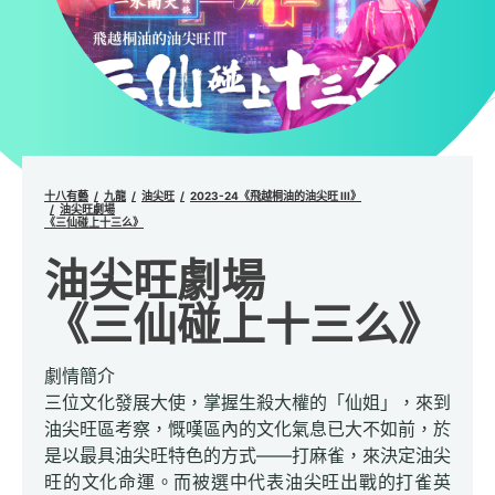
十八有藝
九龍
油尖旺
2023-24《飛越桐油的油尖旺 III》
油尖旺劇場
《三仙碰上十三么》
油尖旺劇場
《三仙碰上十三么》
劇情簡介
三位文化發展大使，掌握生殺大權的「仙姐」，來到
油尖旺區考察，慨嘆區內的文化氣息已大不如前，於
是以最具油尖旺特色的方式——打麻雀，來決定油尖
旺的文化命運。而被選中代表油尖旺出戰的打雀英