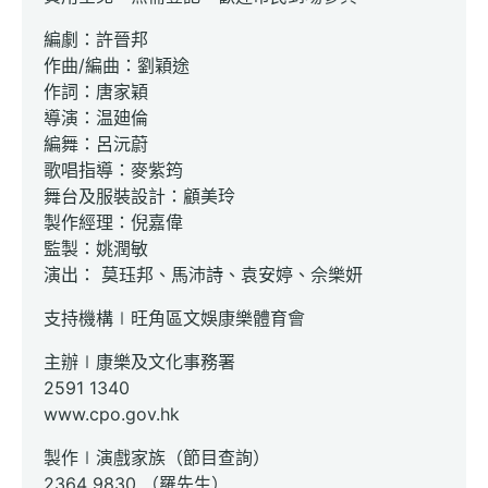
編劇：許晉邦
作曲/編曲：劉穎途
作詞：唐家穎
導演：温廸倫
編舞：呂沅蔚
歌唱指導：麥紫筠
舞台及服裝設計：顧美玲
製作經理：倪嘉偉
監製：姚潤敏
演出： 莫珏邦、馬沛詩、袁安婷、佘樂妍
支持機構∣旺角區文娛康樂體育會
主辦∣康樂及文化事務署
2591 1340
www.cpo.gov.hk
製作∣演戲家族（節目查詢）
2364 9830 （羅先生）