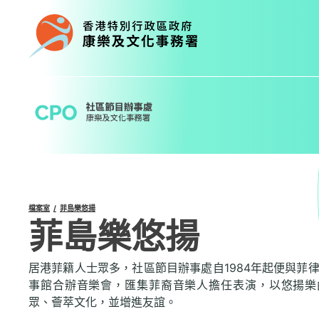
Skip
to
content
檔案室
菲島樂悠揚
菲島樂悠揚
居港菲籍人士眾多，社區節目辦事處自1984年起便與菲
事館合辦音樂會，匯集菲裔音樂人擔任表演，以悠揚樂
眾、薈萃文化，並增進友誼。