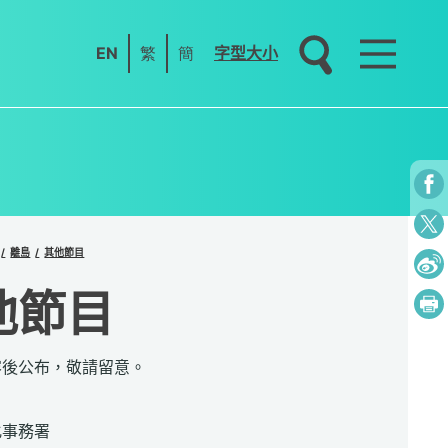
EN
繁
簡
字型大小
離島
其他節目
他節目
容後公布，敬請留意。
：
化事務署