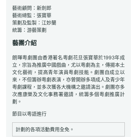
藝術顧問：新劍郎
藝術總監：張寶華
策劃及監製：江妙蘭
統籌：游藝策劃
藝團介紹
朗暉粵劇團由香港著名粵劇花旦張寶華於1993年成
立，宗旨為推廣中國戲曲，尤以粵劇為主，傳揚本土
文化藝術，提高青年演員粵劇技能。劇團自成立以
來，不但籌辦粵劇表演，亦曾開辦多項成人及青少年
粵劇課程，並多次獲各大機構之邀請演出。劇團亦多
次應康樂及文化事務署邀請，統籌多個粵劇推廣計
劃。
節目以粵語進行
計劃的各項活動費用全免。