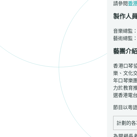
請參閱
香
製作人
音樂總監
藝術總監
藝團介
香港口琴協
樂、文化
年口琴樂
力於教育
選香港電
節目以粵
計劃的各
為關顧長