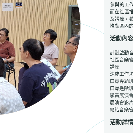
參與的工
而在社區
及講座，
推動區內
活動內
計劃啟動
社區音樂
講座
速成工作
口琴專題
口琴進階
學員展演
展演會影
總結音樂
活動詳