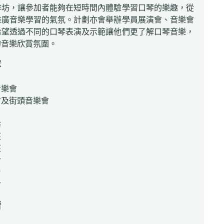
作坊，讓參加者能夠在短時間內體驗學習口琴的樂趣，從
推廣音樂學習的氣氛。計劃亦會舉辦學員展演會、音樂會
希望透過不同的口琴表演及示範讓他們更了解口琴音樂，
的音樂欣賞氛圍。
容
音樂會
會及街頭音樂會
坊
班
班
會
片
會
情