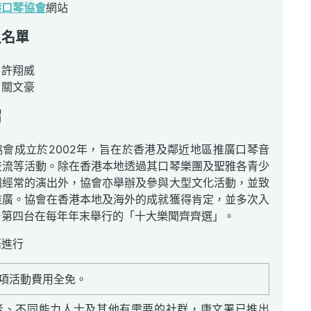
港口琴協會
網站
員名單
：許翔威
：關文豪
紹
會成立於2002年，旨在於香港及鄰近地區推廣口琴音
交流等活動。除在香港本地透過其口琴樂團及聖雅各青少
團經常的演出外，協會亦舉辦及參與大型文化活動，並致
推廣。協會在香港本地及海外的成就獲得肯定，並多次入
台第四台在每年年末舉行的「十大樂聞齊齊選」。
語進行
項活動費用全免。
者、不同能力人士及其他有需要的社群，康文署已推出