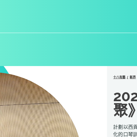
十八有藝
新界
20
聚
計劃以西
化的口琴