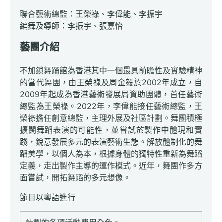
聯合藝術總監：王榮祿、李偉能、李振宇
編舞及導師：李振宇、張嘉怡
藝團介紹
不加鎖舞踊館為香港其中一個最具前瞻性及實驗精神
的當代舞團，由王榮祿及周金毅於2002年成立，自
2009年起成為香港藝術發展局資助團體，首任藝術
總監為王榮祿。2022年，李偉能接任藝術總監，王
榮祿擔任創意總監，主理外展及社區計劃。舞團積極
擴闊舞蹈表演的可能性，並嘗試於製作中體現和實
踐，銳意發展多元的表演藝術生態。解放體制化的舞
蹈美學，以個人為本，根據身體的獨特性重新為舞蹈
定義，走出製作主導的運作模式。近年，舞團作多方
面嘗試，開拓舞蹈的多元想像。
節目以粵語進行