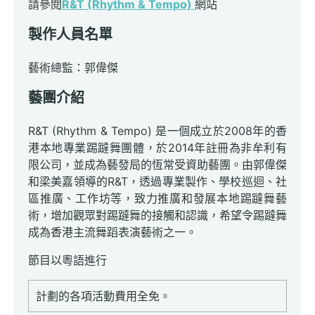
請參閱
R&T (Rhythm & Tempo)
網站
製作人員名單
藝術總監：郭偉傑
藝團介紹
R&T (Rhythm & Tempo) 是一個成立於2008年的香
港本地專業踢躂舞團體，於2014年註冊為非牟利有
限公司，並成為藝發局的恆常受資助藝團。由郭偉傑
和梁美嘉領導的R&T，透過專業製作、學校巡迴、社
區推廣、工作坊等，致力推廣和發展本地踢躂舞藝
術，增加觀眾對踢躂舞的接觸和認識，希望令踢躂舞
成為香港主流舞蹈表演藝術之一。
節目以粵語進行
計劃的各項活動費用全免。