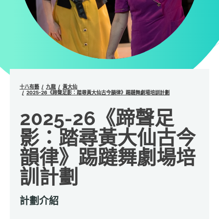
十八有藝
九龍
黃大仙
2025-26《蹄聲足影：踏尋黃大仙古今韻律》踢躂舞劇場培訓計劃
2025-26《蹄聲足
影：踏尋黃大仙古今
韻律》踢躂舞劇場培
訓計劃
計劃介紹