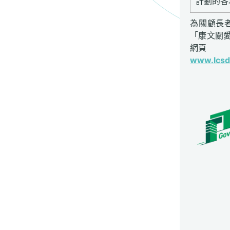
計劃的各
為關顧長
「康文關
網頁
www.lcsd.