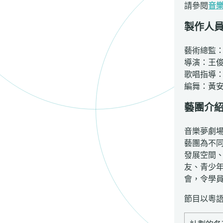
請參閱
音
製作人
藝術總監
導演：王
歌唱指導
編舞：黃
藝團介
音樂夢劇場的
藝團為不
發展空間
友、青少
會，令學
節目以粵