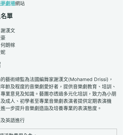
樂夢劇場
網站
員名單
：謝漢文
俊豪
：何朗幏
安妮
紹
藝術總監為法國編舞家謝漢文(Mohamed Drissi)，
同年齡及程度的音樂劇愛好者，提供音樂劇教育、培訓、
、專業意見及知識。藝團亦透過多元化培訓，致力為小朋
年及成人、初學者至專業音樂劇表演者提供定期表演機
員進一步提升音樂劇造詣及培養專業的表演態度。
語及英語進行