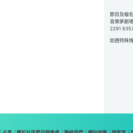
節目及報
音樂夢劇
2291 635
如遇特殊
主頁
關於社區節目辦事處
聯絡我們
網站地圖
檔案室