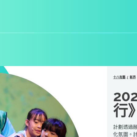
十八有藝
新界
20
行
計劃透過
化氛圍。